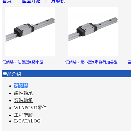
首頁
|
產品介紹
|
方導軌
低组裝、法蘭型&縮小型
低组裝、缩小型&重負荷加長型
產品介紹
方導軌
線性軸承
滾珠軸承
WJ APCVD零件
工程塑膠
E-CATALOG